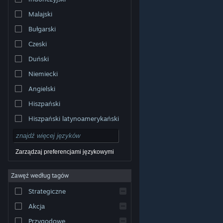
Malajski
Bułgarski
Czeski
Duński
Niemiecki
Angielski
Hiszpański
Hiszpański latynoamerykański
Zarządzaj preferencjami językowymi
Zawęź według tagów
© Valve Corporation. Wszelkie prawa zastrzeżone.
Wszystkie znaki handlowe są własnością ich prawnych
Strategiczne
właścicieli w Stanach Zjednoczonych i innych krajach.
Polityka prywatności
|
Informacje prawne
|
Ułatwienia
dostępu
|
Umowa użytkownika Steam
|
Zwrot
Akcja
pieniędzy
|
Ciasteczka
Przygodowe