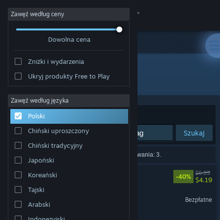
Zaloguj się
Zawęź według ceny
Dowolna cena
Sklep
Zniżki i wydarzenia
Społeczność
Ukryj produkty Free to Play
Producent: Type-Ten
Informacje
Zawęź według języka
Sortuj według:
Trafność
Polski
Wsparcie
Chiński uproszczony
Szukaj
Chiński tradycyjny
Zmień język
Liczba wyników pasujących do twojego wyszukiwania: 3.
Japoński
Pobierz aplikację mobilną Steam
Fracture Field
$6.99
Koreański
-40%
$4.19
Tajski
Wersja przeglądarkowa
Fracture Field Demo
Bezpłatne
Arabski
Plink Lab
Indonezyjski