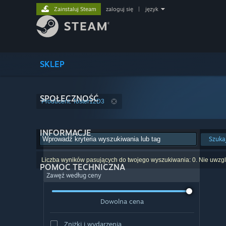
Zainstaluj Steam
zaloguj się
|
język
SKLEP
SPOŁECZNOŚĆ
Producent: Toster12D3
INFORMACJE
Szuka
Liczba wyników pasujących do twojego wyszukiwania: 0. Nie uwzglę
POMOC TECHNICZNA
Zawęź według ceny
Dowolna cena
Zniżki i wydarzenia