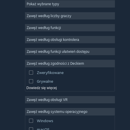
Pokaż wybrane typy
MMO
Niezależne
Zawęź według liczby graczy
Wczesny dostęp
Zawęź według funkcji
Rekreacyjne
Zawęź według obsługi kontrolera
Symulatory
Wyścigowe
Zawęź według funkcji ułatwień dostępu
Sportowe
Zawęź według zgodności z Deckiem
Obróbka filmów
Zweryfikowane
Obróbka zdjęć
Grywalne
Dowiedz się więcej
Zawęź według obsługi VR
Zawęź według systemu operacyjnego
Windows
macOS