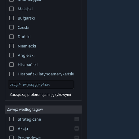
Malajski
Bułgarski
Czeski
Duński
Niemiecki
Angielski
Hiszpański
Hiszpański latynoamerykański
Zarządzaj preferencjami językowymi
Zawęź według tagów
© Valve Corporation. Wszelkie prawa zastrzeżone.
Wszystkie znaki handlowe są własnością ich prawnych
Strategiczne
właścicieli w Stanach Zjednoczonych i innych krajach.
Polityka prywatności
|
Informacje prawne
|
Ułatwienia
dostępu
|
Umowa użytkownika Steam
|
Zwrot
Akcja
pieniędzy
|
Ciasteczka
Przygodowe