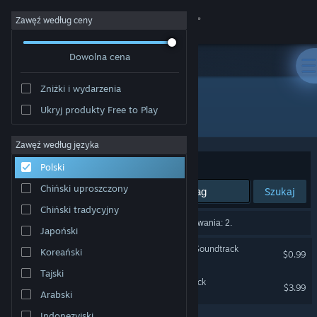
Zaloguj się
Zawęź według ceny
Dowolna cena
Sklep
Zniżki i wydarzenia
Społeczność
Ukryj produkty Free to Play
Producent: Tom Stoffel
Informacje
Zawęź według języka
Sortuj według:
Trafność
Polski
Wsparcie
Chiński uproszczony
Szukaj
Chiński tradycyjny
Zmień język
Liczba wyników pasujących do twojego wyszukiwania: 2.
Japoński
Pobierz aplikację mobilną Steam
Blade Symphony Original Soundtrack
Koreański
$0.99
Tajski
Wersja przeglądarkowa
Galacide Original Soundtrack
$3.99
Arabski
Indonezyjski