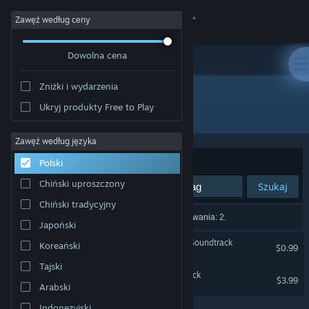
Zaloguj się
Zawęź według ceny
Dowolna cena
Sklep
Zniżki i wydarzenia
Społeczność
Ukryj produkty Free to Play
Producent: Tom Stoffel
Informacje
Zawęź według języka
Sortuj według:
Trafność
Polski
Wsparcie
Chiński uproszczony
Szukaj
Chiński tradycyjny
Zmień język
Liczba wyników pasujących do twojego wyszukiwania: 2.
Japoński
Pobierz aplikację mobilną Steam
Blade Symphony Original Soundtrack
Koreański
$0.99
Tajski
Wersja przeglądarkowa
Galacide Original Soundtrack
$3.99
Arabski
Indonezyjski