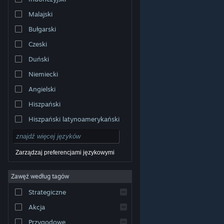
Malajski
Bułgarski
Czeski
Duński
Niemiecki
Angielski
Hiszpański
Hiszpański latynoamerykański
Zarządzaj preferencjami językowymi
Zawęź według tagów
© Valve Corporation. Wszelkie prawa zastrzeżone.
Wszystkie znaki handlowe są własnością ich prawnych
Strategiczne
właścicieli w Stanach Zjednoczonych i innych krajach.
Polityka prywatności
|
Informacje prawne
|
Ułatwienia
dostępu
|
Umowa użytkownika Steam
|
Zwrot
Akcja
pieniędzy
|
Ciasteczka
Przygodowe