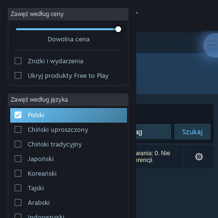
Zaloguj się
Zawęź według ceny
Dowolna cena
Sklep
Zniżki i wydarzenia
Społeczność
Ukryj produkty Free to Play
Producent: Tobias Hendricks
Informacje
Zawęź według języka
Sortuj według:
Trafność
Polski
Wsparcie
Chiński uproszczony
Szukaj
Chiński tradycyjny
Zmień język
Liczba wyników pasujących do twojego wyszukiwania: 0. Nie
Japoński
uwzględniono 1 tytułu na podstawie twoich preferencji.
Pobierz aplikację mobilną Steam
Koreański
Tajski
Wersja przeglądarkowa
Arabski
Indonezyjski