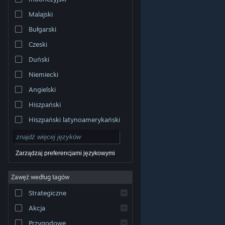
Malajski
Bułgarski
Czeski
Duński
Niemiecki
Angielski
Hiszpański
Hiszpański latynoamerykański
Zarządzaj preferencjami językowymi
Zawęź według tagów
© Valve Corporation. Wszelkie prawa zastrzeżone.
Wszystkie znaki handlowe są własnością ich prawnych
Strategiczne
właścicieli w Stanach Zjednoczonych i innych krajach.
Polityka prywatności
|
Informacje prawne
|
Ułatwienia
dostępu
|
Umowa użytkownika Steam
|
Zwrot
Akcja
pieniędzy
|
Ciasteczka
Przygodowe