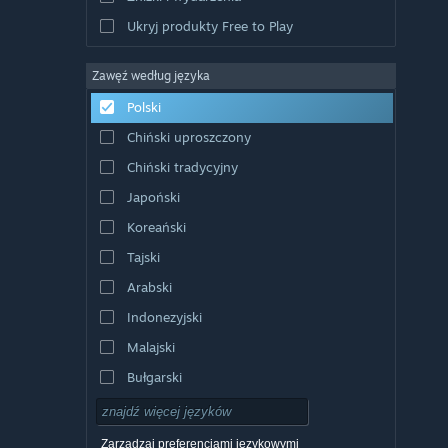
Ukryj produkty Free to Play
Zawęź według języka
Polski
Chiński uproszczony
Chiński tradycyjny
Japoński
Koreański
Tajski
Arabski
Indonezyjski
Malajski
Bułgarski
Czeski
Duński
Zarządzaj preferencjami językowymi