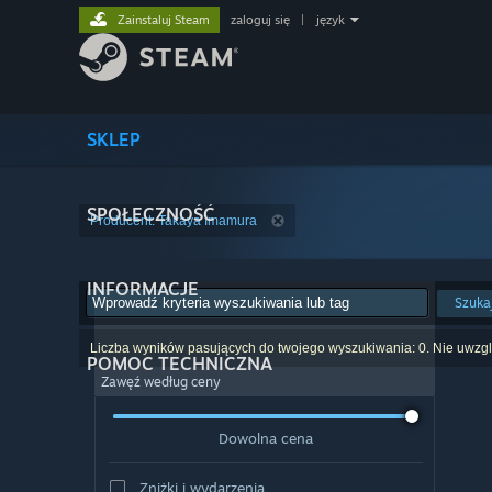
Zainstaluj Steam
zaloguj się
|
język
SKLEP
SPOŁECZNOŚĆ
Producent: Takaya Imamura
INFORMACJE
Szuka
Liczba wyników pasujących do twojego wyszukiwania: 0. Nie uwzglę
POMOC TECHNICZNA
Zawęź według ceny
Dowolna cena
Zniżki i wydarzenia