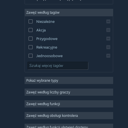
Niemiecki
Zawęź według tagów
Angielski
Niezależne
Hiszpański
Akcja
Hiszpański latynoamerykański
Przygodowe
Rekreacyjne
Jednoosobowe
Symulatory
RPG
Pokaż wybrane typy
Strategiczne
2D
Zawęź według liczby graczy
Wczesny dostęp
Zawęź według funkcji
3D
Zawęź według obsługi kontrolera
Free to Play
Klimatyczne
Zawęź według funkcji ułatwień dostępu