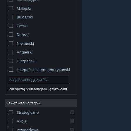
Malajski
Bułgarski
Czeski
Duński
Niemiecki
Angielski
Hiszpański
Hiszpański latynoamerykański
Zarządzaj preferencjami językowymi
Zawęź według tagów
© Valve Corporation. Wszelkie prawa zastrzeżone.
Wszystkie znaki handlowe są własnością ich prawnych
Strategiczne
właścicieli w Stanach Zjednoczonych i innych krajach.
Polityka prywatności
|
Informacje prawne
|
Ułatwienia
dostępu
|
Umowa użytkownika Steam
|
Zwrot
Akcja
pieniędzy
|
Ciasteczka
Przygodowe