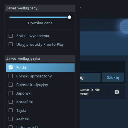
Zaloguj się
Zawęź według ceny
Dowolna cena
Sklep
Zniżki i wydarzenia
Społeczność
Ukryj produkty Free to Play
Producent: Sword N' Wands
Informacje
Zawęź według języka
Sortuj według:
Trafność
Polski
Wsparcie
Chiński uproszczony
Szukaj
Chiński tradycyjny
Zmień język
Liczba wyników pasujących do twojego wyszukiwania: 0. Nie
Japoński
uwzględniono 1 tytułu na podstawie twoich preferencji.
Pobierz aplikację mobilną Steam
Koreański
Tajski
Wersja przeglądarkowa
Arabski
Indonezyjski