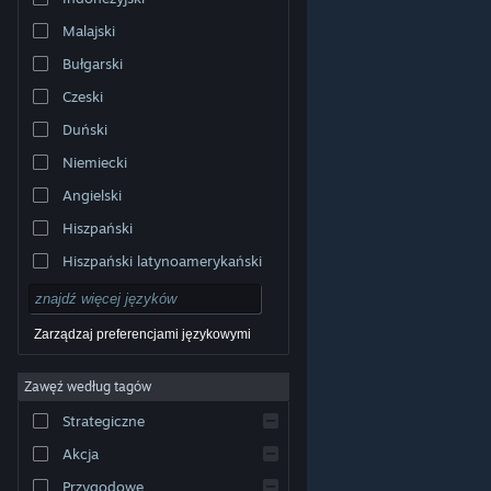
Malajski
Bułgarski
Czeski
Duński
Niemiecki
Angielski
Hiszpański
Hiszpański latynoamerykański
Zarządzaj preferencjami językowymi
Zawęź według tagów
© Valve Corporation. Wszelkie prawa zastrzeżone.
Wszystkie znaki handlowe są własnością ich prawnych
Strategiczne
właścicieli w Stanach Zjednoczonych i innych krajach.
Polityka prywatności
|
Informacje prawne
|
Ułatwienia
dostępu
|
Umowa użytkownika Steam
|
Zwrot
Akcja
pieniędzy
|
Ciasteczka
Przygodowe