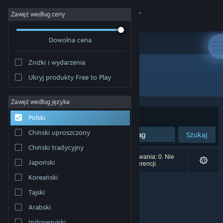
Zaloguj się
Zawęź według ceny
Dowolna cena
Sklep
Zniżki i wydarzenia
Społeczność
Ukryj produkty Free to Play
Producent: Suzume Takanashi
Informacje
Zawęź według języka
Sortuj według:
Trafność
Polski
Wsparcie
Chiński uproszczony
Szukaj
Chiński tradycyjny
Zmień język
Liczba wyników pasujących do twojego wyszukiwania: 0. Nie
Japoński
uwzględniono 1 tytułu na podstawie twoich preferencji.
Pobierz aplikację mobilną Steam
Koreański
Tajski
Wersja przeglądarkowa
Arabski
Indonezyjski