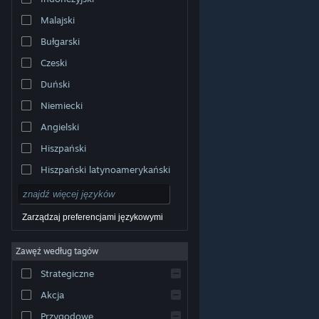
Malajski
Bułgarski
Czeski
Duński
Niemiecki
Angielski
Hiszpański
Hiszpański latynoamerykański
Zarządzaj preferencjami językowymi
Zawęź według tagów
© Valve Corporation. Wszelkie prawa zastrzeżone.
Wszystkie znaki handlowe są własnością ich prawnych
Strategiczne
właścicieli w Stanach Zjednoczonych i innych krajach.
Polityka prywatności
|
Informacje prawne
|
Ułatwienia
dostępu
|
Umowa użytkownika Steam
|
Zwrot
Akcja
pieniędzy
|
Ciasteczka
Przygodowe