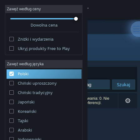
Zaloguj się
Zawęź według ceny
Dowolna cena
Sklep
Zniżki i wydarzenia
Społeczność
Ukryj produkty Free to Play
Producent: Studio SyndiCat
Informacje
Zawęź według języka
Sortuj według:
Trafność
Polski
Wsparcie
Chiński uproszczony
Szukaj
Chiński tradycyjny
Zmień język
Liczba wyników pasujących do twojego wyszukiwania: 0. Nie
Japoński
uwzględniono 6 tytułów na podstawie twoich preferencji.
Pobierz aplikację mobilną Steam
Koreański
Tajski
Wersja przeglądarkowa
Arabski
Indonezyjski