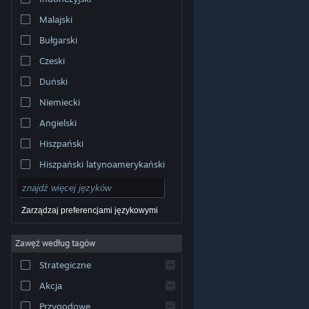
Malajski
Bułgarski
Czeski
Duński
Niemiecki
Angielski
Hiszpański
Hiszpański latynoamerykański
Zarządzaj preferencjami językowymi
Zawęź według tagów
© Valve Corporation. Wszelkie prawa zastrzeżone.
Wszystkie znaki handlowe są własnością ich prawnych
Strategiczne
właścicieli w Stanach Zjednoczonych i innych krajach.
Polityka prywatności
|
Informacje prawne
|
Ułatwienia
dostępu
|
Umowa użytkownika Steam
|
Zwrot
Akcja
pieniędzy
|
Ciasteczka
Przygodowe