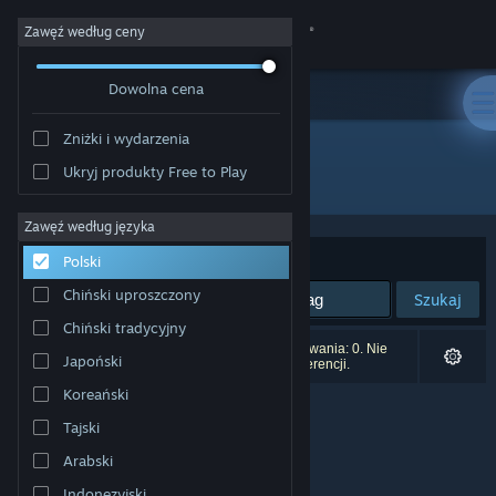
Zaloguj się
Zawęź według ceny
Dowolna cena
Sklep
Zniżki i wydarzenia
Społeczność
Ukryj produkty Free to Play
Producent: Stone Pixel Games, LLC.
Informacje
Zawęź według języka
Sortuj według:
Trafność
Polski
Wsparcie
Chiński uproszczony
Szukaj
Chiński tradycyjny
Zmień język
Liczba wyników pasujących do twojego wyszukiwania: 0. Nie
Japoński
uwzględniono 1 tytułu na podstawie twoich preferencji.
Pobierz aplikację mobilną Steam
Koreański
Tajski
Wersja przeglądarkowa
Arabski
Indonezyjski