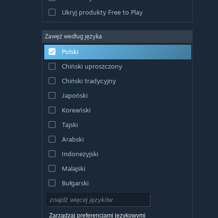
Ukryj produkty Free to Play
Zawęź według języka
Polski
Chiński uproszczony
Chiński tradycyjny
Japoński
Koreański
Tajski
Arabski
Indonezyjski
Malajski
Bułgarski
Czeski
Duński
Zarządzaj preferencjami językowymi