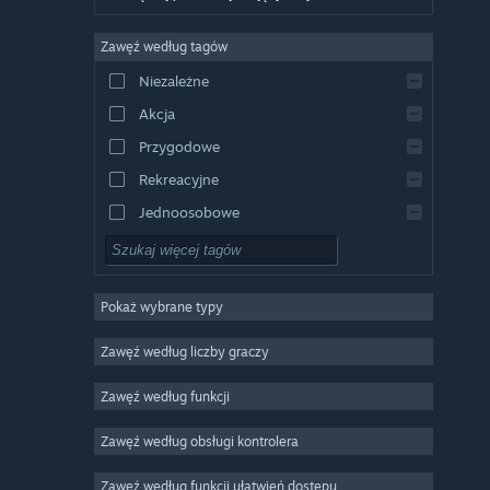
Niemiecki
Zawęź według tagów
Angielski
Niezależne
Hiszpański
Akcja
Hiszpański latynoamerykański
Przygodowe
Rekreacyjne
Jednoosobowe
Symulatory
RPG
Pokaż wybrane typy
Strategiczne
2D
Zawęź według liczby graczy
Wczesny dostęp
Zawęź według funkcji
3D
Zawęź według obsługi kontrolera
Free to Play
Klimatyczne
Zawęź według funkcji ułatwień dostępu