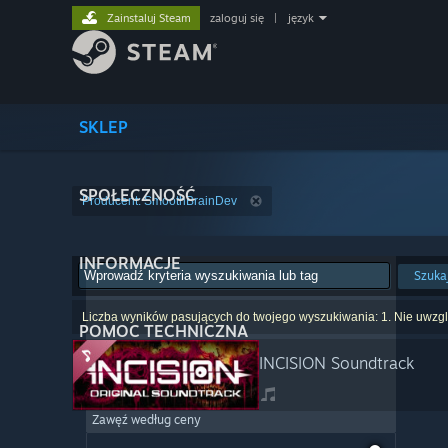
Zainstaluj Steam
zaloguj się
|
język
SKLEP
SPOŁECZNOŚĆ
Producent: SmoothBrainDev
INFORMACJE
Szuka
Liczba wyników pasujących do twojego wyszukiwania: 1. Nie uwzglę
POMOC TECHNICZNA
INCISION Soundtrack
Zawęź według ceny