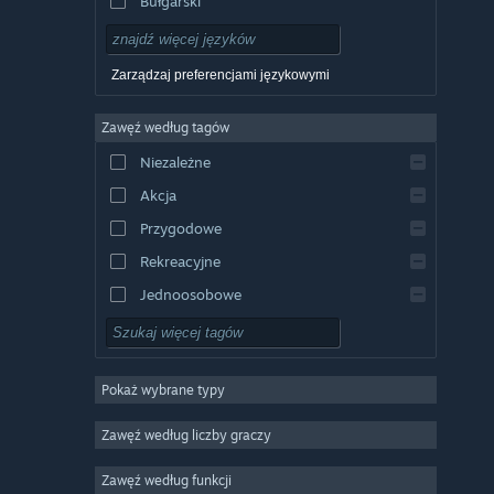
Bułgarski
Czeski
Duński
Zarządzaj preferencjami językowymi
Niemiecki
Zawęź według tagów
Angielski
Niezależne
Hiszpański
Akcja
Hiszpański latynoamerykański
Przygodowe
Rekreacyjne
Jednoosobowe
Symulatory
RPG
Pokaż wybrane typy
Strategiczne
2D
Zawęź według liczby graczy
Wczesny dostęp
Zawęź według funkcji
3D