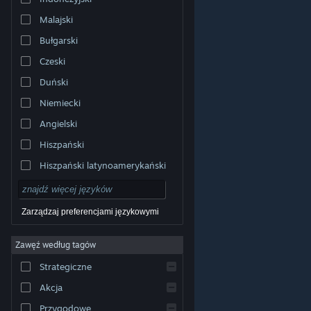
Malajski
Bułgarski
Czeski
Duński
Niemiecki
Angielski
Hiszpański
Hiszpański latynoamerykański
Zarządzaj preferencjami językowymi
Zawęź według tagów
© Valve Corporation. Wszelkie prawa zastrzeżone.
Wszystkie znaki handlowe są własnością ich prawnych
Strategiczne
właścicieli w Stanach Zjednoczonych i innych krajach.
Polityka prywatności
|
Informacje prawne
|
Ułatwienia
dostępu
|
Umowa użytkownika Steam
|
Zwrot
Akcja
pieniędzy
|
Ciasteczka
Przygodowe