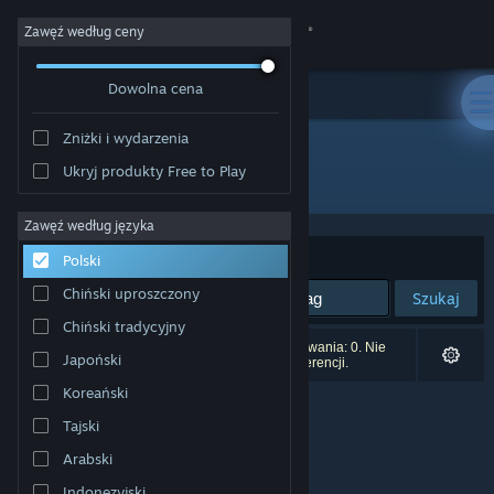
Zaloguj się
Zawęź według ceny
Dowolna cena
Sklep
Zniżki i wydarzenia
Społeczność
Ukryj produkty Free to Play
Producent: SixpenceTech
Informacje
Zawęź według języka
Sortuj według:
Trafność
Polski
Wsparcie
Chiński uproszczony
Szukaj
Chiński tradycyjny
Zmień język
Liczba wyników pasujących do twojego wyszukiwania: 0. Nie
Japoński
uwzględniono 1 tytułu na podstawie twoich preferencji.
Pobierz aplikację mobilną Steam
Koreański
Tajski
Wersja przeglądarkowa
Arabski
Indonezyjski