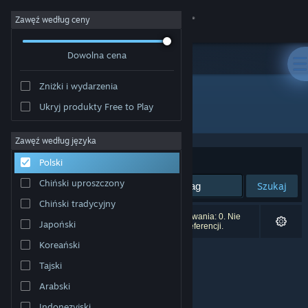
Zaloguj się
Zawęź według ceny
Dowolna cena
Sklep
Zniżki i wydarzenia
Społeczność
Ukryj produkty Free to Play
Producent: SenAm Games
Informacje
Zawęź według języka
Sortuj według:
Trafność
Polski
Wsparcie
Chiński uproszczony
Szukaj
Chiński tradycyjny
Zmień język
Liczba wyników pasujących do twojego wyszukiwania: 0. Nie
Japoński
uwzględniono 3 tytułów na podstawie twoich preferencji.
Pobierz aplikację mobilną Steam
Koreański
Tajski
Wersja przeglądarkowa
Arabski
Indonezyjski