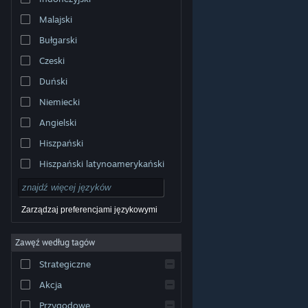
Malajski
Bułgarski
Czeski
Duński
Niemiecki
Angielski
Hiszpański
Hiszpański latynoamerykański
Zarządzaj preferencjami językowymi
Zawęź według tagów
© Valve Corporation. Wszelkie prawa zastrzeżone.
Wszystkie znaki handlowe są własnością ich prawnych
Strategiczne
właścicieli w Stanach Zjednoczonych i innych krajach.
Polityka prywatności
|
Informacje prawne
|
Ułatwienia
dostępu
|
Umowa użytkownika Steam
|
Zwrot
Akcja
pieniędzy
|
Ciasteczka
Przygodowe