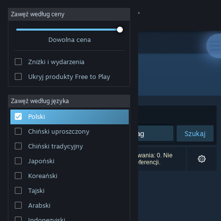
Zaloguj się
Zawęź według ceny
Dowolna cena
Sklep
Zniżki i wydarzenia
Społeczność
Ukryj produkty Free to Play
Producent: Seidlsoft
Informacje
Zawęź według języka
Sortuj według:
Trafność
Polski
Wsparcie
Chiński uproszczony
Szukaj
Chiński tradycyjny
Zmień język
Liczba wyników pasujących do twojego wyszukiwania: 0. Nie
Japoński
uwzględniono 2 tytułów na podstawie twoich preferencji.
Pobierz aplikację mobilną Steam
Koreański
Tajski
Wersja przeglądarkowa
Arabski
Indonezyjski