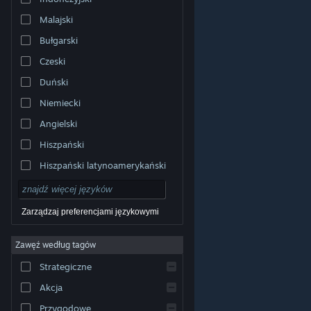
Malajski
Bułgarski
Czeski
Duński
Niemiecki
Angielski
Hiszpański
Hiszpański latynoamerykański
Zarządzaj preferencjami językowymi
Zawęź według tagów
© Valve Corporation. Wszelkie prawa zastrzeżone.
Wszystkie znaki handlowe są własnością ich prawnych
Strategiczne
właścicieli w Stanach Zjednoczonych i innych krajach.
Polityka prywatności
|
Informacje prawne
|
Ułatwienia
dostępu
|
Umowa użytkownika Steam
|
Zwrot
Akcja
pieniędzy
|
Ciasteczka
Przygodowe