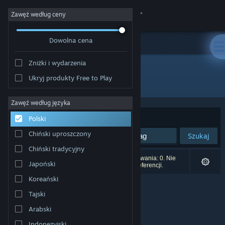
Zaloguj się
Zawęź według ceny
Dowolna cena
Sklep
Zniżki i wydarzenia
Społeczność
Ukryj produkty Free to Play
Producent: Royex Studio
Informacje
Zawęź według języka
Sortuj według:
Trafność
Polski
Wsparcie
Chiński uproszczony
Szukaj
Chiński tradycyjny
Zmień język
Liczba wyników pasujących do twojego wyszukiwania: 0. Nie
Japoński
uwzględniono 2 tytułów na podstawie twoich preferencji.
Pobierz aplikację mobilną Steam
Koreański
Tajski
Wersja przeglądarkowa
Arabski
Indonezyjski