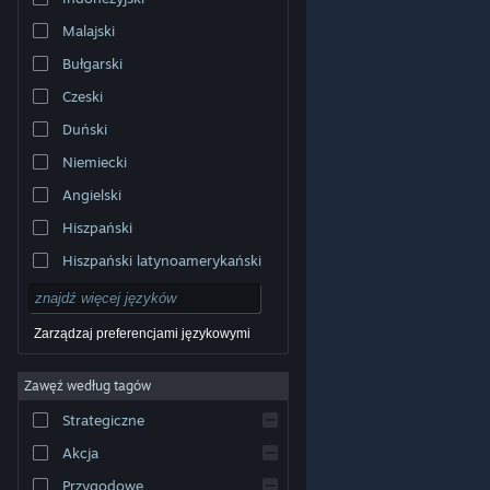
Malajski
Bułgarski
Czeski
Duński
Niemiecki
Angielski
Hiszpański
Hiszpański latynoamerykański
Zarządzaj preferencjami językowymi
Zawęź według tagów
© Valve Corporation. Wszelkie prawa zastrzeżone.
Wszystkie znaki handlowe są własnością ich prawnych
Strategiczne
właścicieli w Stanach Zjednoczonych i innych krajach.
Polityka prywatności
|
Informacje prawne
|
Ułatwienia
dostępu
|
Umowa użytkownika Steam
|
Zwrot
Akcja
pieniędzy
|
Ciasteczka
Przygodowe