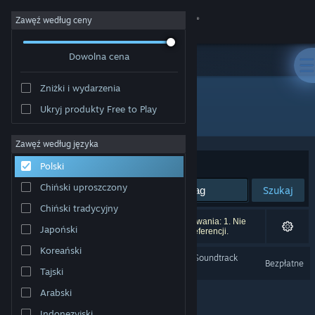
Zaloguj się
Zawęź według ceny
Dowolna cena
Sklep
Zniżki i wydarzenia
Społeczność
Ukryj produkty Free to Play
Producent: Redact Games
Informacje
Zawęź według języka
Sortuj według:
Trafność
Polski
Wsparcie
Chiński uproszczony
Szukaj
Chiński tradycyjny
Zmień język
Liczba wyników pasujących do twojego wyszukiwania: 1. Nie
Japoński
uwzględniono 2 tytułów na podstawie twoich preferencji.
Pobierz aplikację mobilną Steam
Koreański
Dread X Collection Year 1 Soundtrack
Bezpłatne
Tajski
Wersja przeglądarkowa
Arabski
Indonezyjski