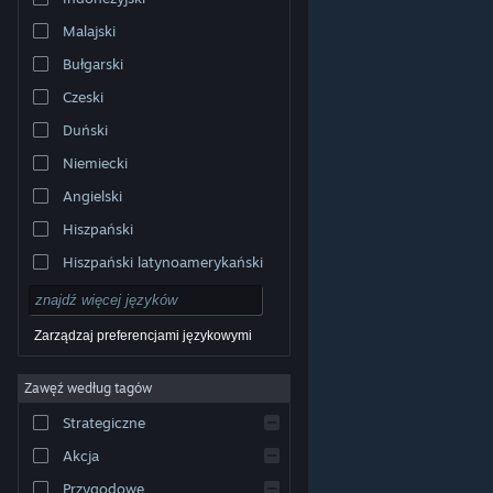
Malajski
Bułgarski
Czeski
Duński
Niemiecki
Angielski
Hiszpański
Hiszpański latynoamerykański
Zarządzaj preferencjami językowymi
Zawęź według tagów
© Valve Corporation. Wszelkie prawa zastrzeżone.
Wszystkie znaki handlowe są własnością ich prawnych
Strategiczne
właścicieli w Stanach Zjednoczonych i innych krajach.
Polityka prywatności
|
Informacje prawne
|
Ułatwienia
dostępu
|
Umowa użytkownika Steam
|
Zwrot
Akcja
pieniędzy
|
Ciasteczka
Przygodowe