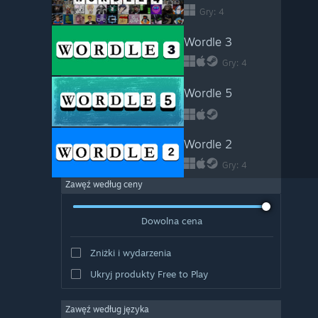
Gry: 4
Wordle 3
Gry: 4
Wordle 5
Wordle 2
Gry: 4
Zawęź według ceny
Dowolna cena
Zniżki i wydarzenia
Ukryj produkty Free to Play
Zawęź według języka