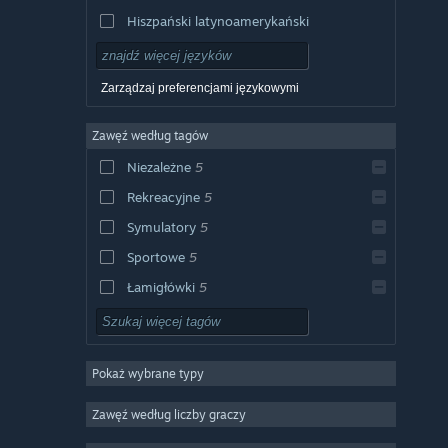
Hiszpański latynoamerykański
Zarządzaj preferencjami językowymi
Zawęź według tagów
Niezależne
5
Rekreacyjne
5
Symulatory
5
Sportowe
5
Łamigłówki
5
2D
5
Jednoosobowe
5
Pokaż wybrane typy
Familijne
5
Logiczne
5
Zawęź według liczby graczy
Gra słowna
5