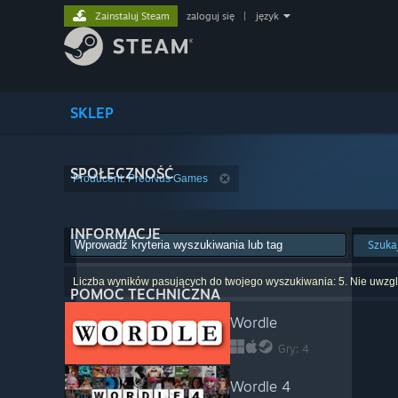
Zainstaluj Steam
zaloguj się
|
język
SKLEP
SPOŁECZNOŚĆ
Producent: PreoNus Games
INFORMACJE
Szuka
Liczba wyników pasujących do twojego wyszukiwania: 5. Nie uwzglę
POMOC TECHNICZNA
Wordle
Gry: 4
Wordle 4