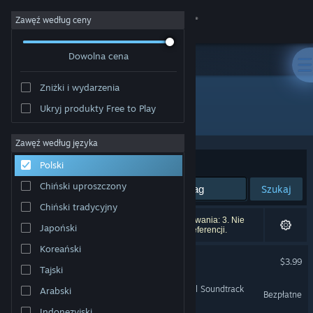
Zaloguj się
Zawęź według ceny
Dowolna cena
Sklep
Zniżki i wydarzenia
Społeczność
Ukryj produkty Free to Play
Producent: PRODUKTIVKELLER Studios
Informacje
Zawęź według języka
Sortuj według:
Trafność
Polski
Wsparcie
Chiński uproszczony
Szukaj
Chiński tradycyjny
Zmień język
Liczba wyników pasujących do twojego wyszukiwania: 3. Nie
Japoński
uwzględniono 7 tytułów na podstawie twoich preferencji.
Pobierz aplikację mobilną Steam
Koreański
Kocie Komplikacje
$3.99
Tajski
Wersja przeglądarkowa
Garden Simulator - Original Soundtrack
Arabski
Bezpłatne
Indonezyjski