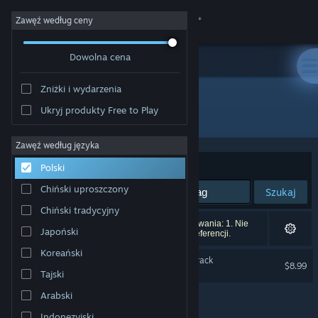
Zaloguj się
Zawęź według ceny
Dowolna cena
Sklep
Zniżki i wydarzenia
Społeczność
Ukryj produkty Free to Play
Producent: POLYGON BIRD
Informacje
Zawęź według języka
Sortuj według:
Trafność
Polski
Wsparcie
Chiński uproszczony
Szukaj
Chiński tradycyjny
Zmień język
Liczba wyników pasujących do twojego wyszukiwania: 1. Nie
Japoński
uwzględniono 4 tytułów na podstawie twoich preferencji.
Pobierz aplikację mobilną Steam
Koreański
BIRDCAGE Original Soundtrack
$8.99
Tajski
Wersja przeglądarkowa
Arabski
Indonezyjski