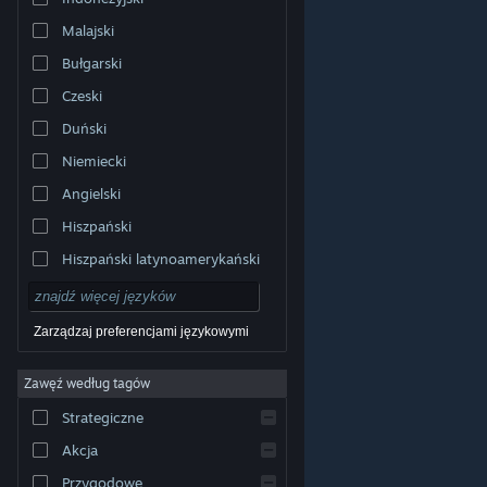
Malajski
Bułgarski
Czeski
Duński
Niemiecki
Angielski
Hiszpański
Hiszpański latynoamerykański
Zarządzaj preferencjami językowymi
Zawęź według tagów
© Valve Corporation. Wszelkie prawa zastrzeżone.
Wszystkie znaki handlowe są własnością ich prawnych
Strategiczne
właścicieli w Stanach Zjednoczonych i innych krajach.
Polityka prywatności
|
Informacje prawne
|
Ułatwienia
dostępu
|
Umowa użytkownika Steam
|
Zwrot
Akcja
pieniędzy
|
Ciasteczka
Przygodowe