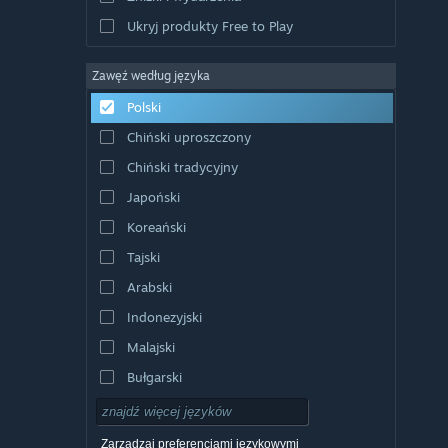
Ukryj produkty Free to Play
Zawęź według języka
Polski
Chiński uproszczony
Chiński tradycyjny
Japoński
Koreański
Tajski
Arabski
Indonezyjski
Malajski
Bułgarski
Czeski
Duński
Zarządzaj preferencjami językowymi