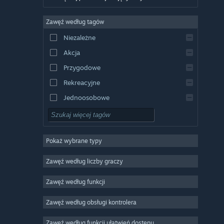
Niemiecki
Zawęź według tagów
Angielski
Niezależne
Hiszpański
Akcja
Hiszpański latynoamerykański
Przygodowe
Rekreacyjne
Jednoosobowe
Symulatory
RPG
Pokaż wybrane typy
Strategiczne
2D
Zawęź według liczby graczy
Wczesny dostęp
Zawęź według funkcji
3D
Zawęź według obsługi kontrolera
Free to Play
Klimatyczne
Zawęź według funkcji ułatwień dostępu