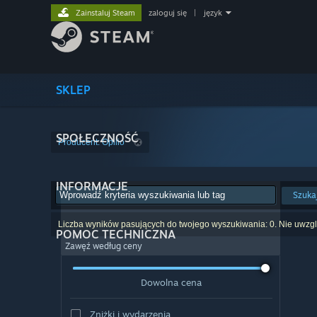
Zainstaluj Steam
zaloguj się
|
język
SKLEP
SPOŁECZNOŚĆ
Producent: Opilio
INFORMACJE
Szuka
Liczba wyników pasujących do twojego wyszukiwania: 0. Nie uwzglę
POMOC TECHNICZNA
Zawęź według ceny
Dowolna cena
Zniżki i wydarzenia