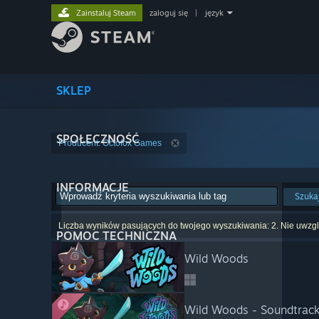
Zainstaluj Steam
zaloguj się
|
język
SKLEP
SPOŁECZNOŚĆ
Producent: Octofox Games
INFORMACJE
Szuka
Liczba wyników pasujących do twojego wyszukiwania: 2. Nie uwzglę
POMOC TECHNICZNA
Wild Woods
Wild Woods - Soundtrac