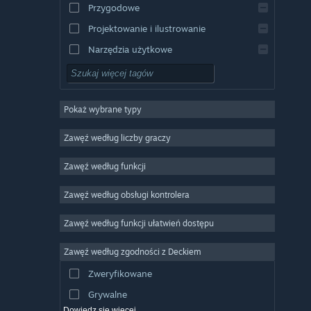
Przygodowe
Projektowanie i ilustrowanie
Narzędzia użytkowe
Free to Play
RPG
Pokaż wybrane typy
MMO
Niezależne
Zawęź według liczby graczy
Wczesny dostęp
Zawęź według funkcji
Rekreacyjne
Zawęź według obsługi kontrolera
Symulatory
Wyścigowe
Zawęź według funkcji ułatwień dostępu
Sportowe
Zawęź według zgodności z Deckiem
Obróbka filmów
Zweryfikowane
Obróbka zdjęć
Grywalne
Dowiedz się więcej