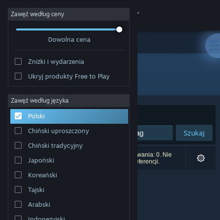
Zaloguj się
Zawęź według ceny
Dowolna cena
Sklep
Zniżki i wydarzenia
Społeczność
Ukryj produkty Free to Play
Producent: Nyan_Fort
Informacje
Zawęź według języka
Sortuj według:
Trafność
Polski
Wsparcie
Chiński uproszczony
Szukaj
Chiński tradycyjny
Zmień język
Liczba wyników pasujących do twojego wyszukiwania: 0. Nie
Japoński
uwzględniono 2 tytułów na podstawie twoich preferencji.
Pobierz aplikację mobilną Steam
Koreański
Tajski
Wersja przeglądarkowa
Arabski
Indonezyjski