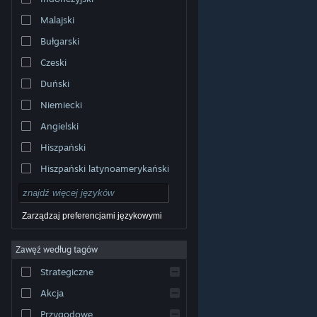
Malajski
Bułgarski
Czeski
Duński
Niemiecki
Angielski
Hiszpański
Hiszpański latynoamerykański
Zarządzaj preferencjami językowymi
Zawęź według tagów
© Valve Corporation. Wszelkie prawa zastrzeżone.
Wszystkie znaki handlowe są własnością ich prawnych
Strategiczne
właścicieli w Stanach Zjednoczonych i innych krajach.
Polityka prywatności
|
Informacje prawne
|
Ułatwienia
dostępu
|
Umowa użytkownika Steam
|
Zwrot
Akcja
pieniędzy
|
Ciasteczka
Przygodowe