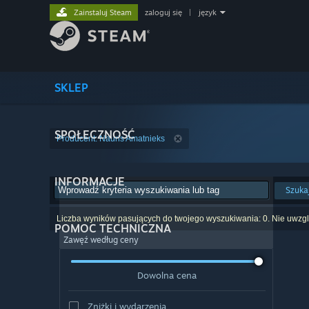
Zainstaluj Steam
zaloguj się
|
język
SKLEP
SPOŁECZNOŚĆ
Producent: Nauris Amatnieks
INFORMACJE
Szuka
Liczba wyników pasujących do twojego wyszukiwania: 0. Nie uwzglę
POMOC TECHNICZNA
Zawęź według ceny
Dowolna cena
Zniżki i wydarzenia