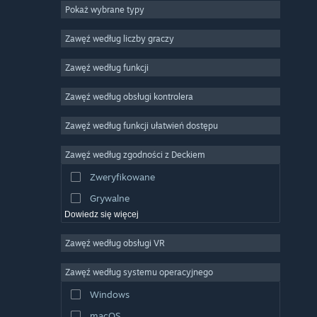
Pokaż wybrane typy
MMO
Niezależne
Zawęź według liczby graczy
Wczesny dostęp
Zawęź według funkcji
Rekreacyjne
Zawęź według obsługi kontrolera
Symulatory
Wyścigowe
Zawęź według funkcji ułatwień dostępu
Sportowe
Zawęź według zgodności z Deckiem
Obróbka filmów
Zweryfikowane
Obróbka zdjęć
Grywalne
Dowiedz się więcej
Zawęź według obsługi VR
Zawęź według systemu operacyjnego
Windows
macOS