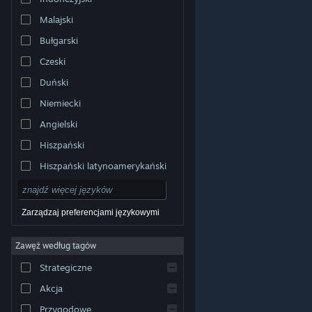
Malajski
Bułgarski
Czeski
Duński
Niemiecki
Angielski
Hiszpański
Hiszpański latynoamerykański
Zarządzaj preferencjami językowymi
Zawęź według tagów
© Valve Corporation. Wszelkie prawa zastrzeżone.
Wszystkie znaki handlowe są własnością ich prawnych
Strategiczne
właścicieli w Stanach Zjednoczonych i innych krajach.
Polityka prywatności
|
Informacje prawne
|
Ułatwienia
dostępu
|
Umowa użytkownika Steam
|
Zwrot
Akcja
pieniędzy
|
Ciasteczka
Przygodowe