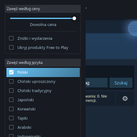
Zaloguj się
Zawęź według ceny
Dowolna cena
Sklep
Zniżki i wydarzenia
Społeczność
Ukryj produkty Free to Play
Producent: Natsumi
Informacje
Zawęź według języka
Sortuj według:
Trafność
Polski
Wsparcie
Chiński uproszczony
Szukaj
Chiński tradycyjny
Zmień język
Liczba wyników pasujących do twojego wyszukiwania: 0. Nie
Japoński
uwzględniono 1 tytułu na podstawie twoich preferencji.
Pobierz aplikację mobilną Steam
Koreański
Tajski
Wersja przeglądarkowa
Arabski
Indonezyjski