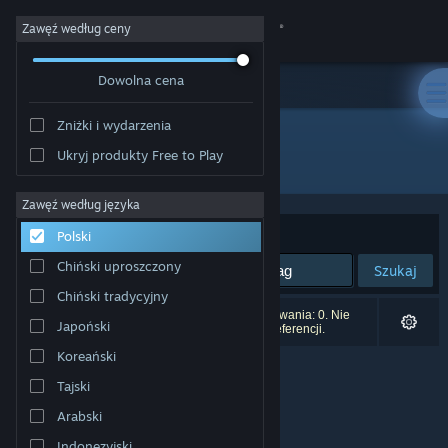
Zaloguj się
Zawęź według ceny
Dowolna cena
Sklep
Zniżki i wydarzenia
Społeczność
Ukryj produkty Free to Play
Producent: NatsumeAtari
Informacje
Zawęź według języka
Sortuj według:
Trafność
Polski
Wsparcie
Chiński uproszczony
Szukaj
Chiński tradycyjny
Zmień język
Liczba wyników pasujących do twojego wyszukiwania: 0. Nie
Japoński
uwzględniono 4 tytułów na podstawie twoich preferencji.
Pobierz aplikację mobilną Steam
Koreański
Tajski
Wersja przeglądarkowa
Arabski
Indonezyjski