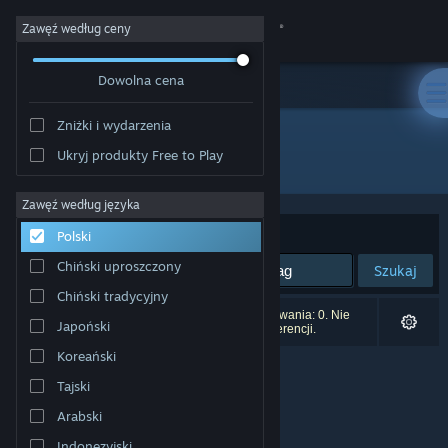
Zaloguj się
Zawęź według ceny
Dowolna cena
Sklep
Zniżki i wydarzenia
Społeczność
Ukryj produkty Free to Play
Producent: NIRVANA
Informacje
Zawęź według języka
Sortuj według:
Trafność
Polski
Wsparcie
Chiński uproszczony
Szukaj
Chiński tradycyjny
Zmień język
Liczba wyników pasujących do twojego wyszukiwania: 0. Nie
Japoński
uwzględniono 1 tytułu na podstawie twoich preferencji.
Pobierz aplikację mobilną Steam
Koreański
Tajski
Wersja przeglądarkowa
Arabski
Indonezyjski