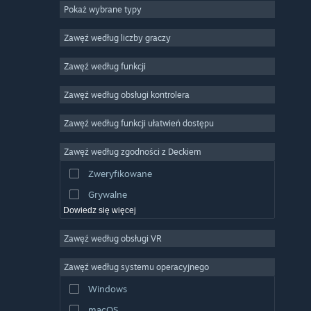
Pokaż wybrane typy
MMO
Niezależne
Zawęź według liczby graczy
Wczesny dostęp
Zawęź według funkcji
Rekreacyjne
Zawęź według obsługi kontrolera
Symulatory
Wyścigowe
Zawęź według funkcji ułatwień dostępu
Sportowe
Zawęź według zgodności z Deckiem
Obróbka filmów
Zweryfikowane
Obróbka zdjęć
Grywalne
Dowiedz się więcej
Zawęź według obsługi VR
Zawęź według systemu operacyjnego
Windows
macOS