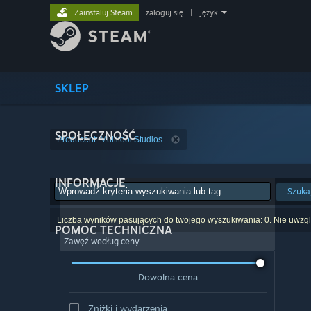
Zainstaluj Steam
zaloguj się
|
język
SKLEP
SPOŁECZNOŚĆ
Producent: Multitool Studios
INFORMACJE
Szuka
Liczba wyników pasujących do twojego wyszukiwania: 0. Nie uwzglę
POMOC TECHNICZNA
Zawęź według ceny
Dowolna cena
Zniżki i wydarzenia