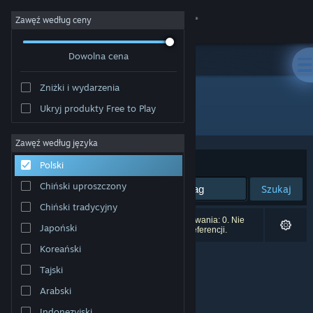
Zaloguj się
Zawęź według ceny
Dowolna cena
Sklep
Zniżki i wydarzenia
Społeczność
Ukryj produkty Free to Play
Producent: Monte Cristo
Informacje
Zawęź według języka
Sortuj według:
Trafność
Polski
Wsparcie
Chiński uproszczony
Szukaj
Chiński tradycyjny
Zmień język
Liczba wyników pasujących do twojego wyszukiwania: 0. Nie
Japoński
uwzględniono 5 tytułów na podstawie twoich preferencji.
Pobierz aplikację mobilną Steam
Koreański
Tajski
Wersja przeglądarkowa
Arabski
Indonezyjski