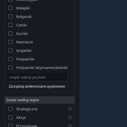
Malajski
Bułgarski
Czeski
Duński
Niemiecki
Angielski
Hiszpański
Hiszpański latynoamerykański
Zarządzaj preferencjami językowymi
Zawęź według tagów
© Valve Corporation. Wszelkie prawa zastrzeżone.
Wszystkie znaki handlowe są własnością ich prawnych
Strategiczne
właścicieli w Stanach Zjednoczonych i innych krajach.
Polityka prywatności
|
Informacje prawne
|
Ułatwienia
dostępu
|
Umowa użytkownika Steam
|
Zwrot
Akcja
pieniędzy
|
Ciasteczka
Przygodowe