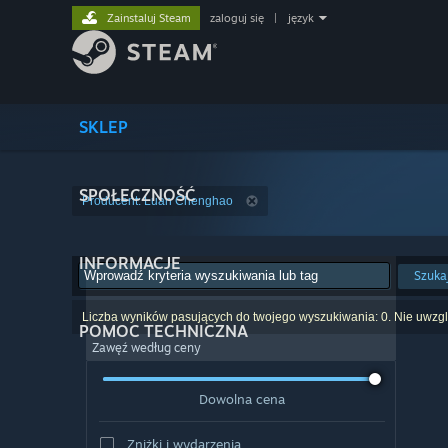
Zainstaluj Steam
zaloguj się
|
język
SKLEP
SPOŁECZNOŚĆ
Producent: Luan Chenghao
INFORMACJE
Szuka
Liczba wyników pasujących do twojego wyszukiwania: 0. Nie uwzglę
POMOC TECHNICZNA
Zawęź według ceny
Dowolna cena
Zniżki i wydarzenia