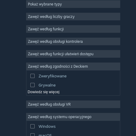
Pokaż wybrane typy
MMO
Niezależne
Zawęź według liczby graczy
Wczesny dostęp
Zawęź według funkcji
Rekreacyjne
Zawęź według obsługi kontrolera
Symulatory
Wyścigowe
Zawęź według funkcji ułatwień dostępu
Sportowe
Zawęź według zgodności z Deckiem
Obróbka filmów
Zweryfikowane
Obróbka zdjęć
Grywalne
Dowiedz się więcej
Zawęź według obsługi VR
Zawęź według systemu operacyjnego
Windows
macOS