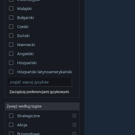
Malajski
Bułgarski
Czeski
Duński
Niemiecki
Angielski
Hiszpański
Hiszpański latynoamerykański
Zarządzaj preferencjami językowymi
Zawęź według tagów
© Valve Corporation. Wszelkie prawa zastrzeżone.
Wszystkie znaki handlowe są własnością ich prawnych
Strategiczne
właścicieli w Stanach Zjednoczonych i innych krajach.
Polityka prywatności
|
Informacje prawne
|
Ułatwienia
dostępu
|
Umowa użytkownika Steam
|
Zwrot
Akcja
pieniędzy
|
Ciasteczka
Przygodowe