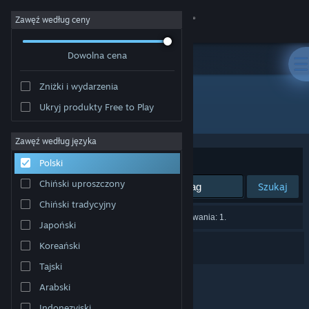
Zaloguj się
Zawęź według ceny
Dowolna cena
Sklep
Zniżki i wydarzenia
Społeczność
Ukryj produkty Free to Play
Producent: Lonely Man
Informacje
Zawęź według języka
Sortuj według:
Trafność
Polski
Wsparcie
Chiński uproszczony
Szukaj
Chiński tradycyjny
Zmień język
Liczba wyników pasujących do twojego wyszukiwania: 1.
Japoński
Pobierz aplikację mobilną Steam
Space Travellers
Koreański
Tajski
Wersja przeglądarkowa
Arabski
Indonezyjski