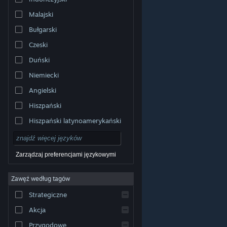
Malajski
Bułgarski
Czeski
Duński
Niemiecki
Angielski
Hiszpański
Hiszpański latynoamerykański
Zarządzaj preferencjami językowymi
Zawęź według tagów
© Valve Corporation. Wszelkie prawa zastrzeżone.
Wszystkie znaki handlowe są własnością ich prawnych
Strategiczne
właścicieli w Stanach Zjednoczonych i innych krajach.
Polityka prywatności
|
Informacje prawne
|
Ułatwienia
dostępu
|
Umowa użytkownika Steam
|
Zwrot
Akcja
pieniędzy
|
Ciasteczka
Przygodowe