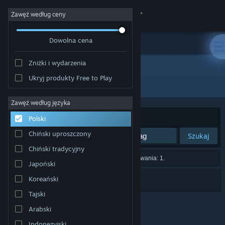
Zaloguj się
Zawęź według ceny
Dowolna cena
Sklep
Zniżki i wydarzenia
Społeczność
Ukryj produkty Free to Play
Producent: Lonely Man
Informacje
Zawęź według języka
Sortuj według:
Trafność
Polski
Wsparcie
Chiński uproszczony
Szukaj
Chiński tradycyjny
Zmień język
Liczba wyników pasujących do twojego wyszukiwania: 1.
Japoński
Pobierz aplikację mobilną Steam
Space Travellers
Koreański
Tajski
Wersja przeglądarkowa
Arabski
Indonezyjski