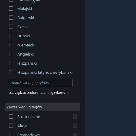
Malajski
Bułgarski
Czeski
Duński
Niemiecki
Angielski
Hiszpański
Hiszpański latynoamerykański
Zarządzaj preferencjami językowymi
Zawęź według tagów
© Valve Corporation. Wszelkie prawa zastrzeżone.
Wszystkie znaki handlowe są własnością ich prawnych
Strategiczne
właścicieli w Stanach Zjednoczonych i innych krajach.
Polityka prywatności
|
Informacje prawne
|
Ułatwienia
dostępu
|
Umowa użytkownika Steam
|
Zwrot
Akcja
pieniędzy
|
Ciasteczka
Przygodowe