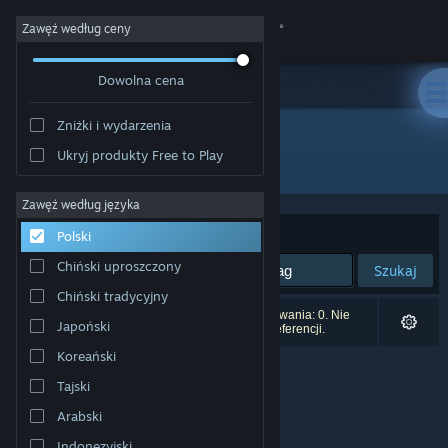
Zaloguj się
Zawęź według ceny
Dowolna cena
Sklep
Zniżki i wydarzenia
Społeczność
Ukryj produkty Free to Play
Producent: Llamasoft Ltd.
Informacje
Zawęź według języka
Sortuj według:
Trafność
Polski
Wsparcie
Chiński uproszczony
Szukaj
Chiński tradycyjny
Zmień język
Liczba wyników pasujących do twojego wyszukiwania: 0. Nie
Japoński
uwzględniono 6 tytułów na podstawie twoich preferencji.
Pobierz aplikację mobilną Steam
Koreański
Tajski
Wersja przeglądarkowa
Arabski
Indonezyjski