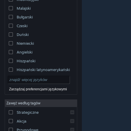
Malajski
Bułgarski
Czeski
Duński
Niemiecki
Angielski
Hiszpański
Hiszpański latynoamerykański
Zarządzaj preferencjami językowymi
Zawęź według tagów
© Valve Corporation. Wszelkie prawa zastrzeżone.
Wszystkie znaki handlowe są własnością ich prawnych
Strategiczne
właścicieli w Stanach Zjednoczonych i innych krajach.
Polityka prywatności
|
Informacje prawne
|
Ułatwienia
dostępu
|
Umowa użytkownika Steam
|
Zwrot
Akcja
pieniędzy
|
Ciasteczka
Przygodowe