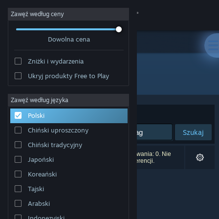
Zaloguj się
Zawęź według ceny
Dowolna cena
Sklep
Zniżki i wydarzenia
Społeczność
Ukryj produkty Free to Play
Producent: Lisa Schertler
Informacje
Zawęź według języka
Sortuj według:
Trafność
Polski
Wsparcie
Chiński uproszczony
Szukaj
Chiński tradycyjny
Zmień język
Liczba wyników pasujących do twojego wyszukiwania: 0. Nie
Japoński
uwzględniono 1 tytułu na podstawie twoich preferencji.
Pobierz aplikację mobilną Steam
Koreański
Tajski
Wersja przeglądarkowa
Arabski
Indonezyjski