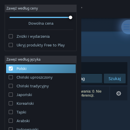
Zaloguj się
Zawęź według ceny
Dowolna cena
Sklep
Zniżki i wydarzenia
Społeczność
Ukryj produkty Free to Play
Producent: Laud Games
Informacje
Zawęź według języka
Sortuj według:
Trafność
Polski
Wsparcie
Chiński uproszczony
Szukaj
Chiński tradycyjny
Zmień język
Liczba wyników pasujących do twojego wyszukiwania: 0. Nie
Japoński
uwzględniono 2 tytułów na podstawie twoich preferencji.
Pobierz aplikację mobilną Steam
Koreański
Tajski
Wersja przeglądarkowa
Arabski
Indonezyjski