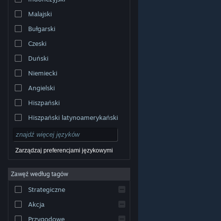
Malajski
Bułgarski
Czeski
Duński
Niemiecki
Angielski
Hiszpański
Hiszpański latynoamerykański
Zarządzaj preferencjami językowymi
Zawęź według tagów
© Valve Corporation. Wszelkie prawa zastrzeżone.
Wszystkie znaki handlowe są własnością ich prawnych
Strategiczne
właścicieli w Stanach Zjednoczonych i innych krajach.
Polityka prywatności
|
Informacje prawne
|
Ułatwienia
dostępu
|
Umowa użytkownika Steam
|
Zwrot
Akcja
pieniędzy
|
Ciasteczka
Przygodowe