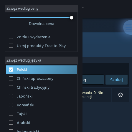
Zaloguj się
Zawęź według ceny
Dowolna cena
Sklep
Zniżki i wydarzenia
Społeczność
Ukryj produkty Free to Play
Producent: La Suite Studio
Informacje
Zawęź według języka
Sortuj według:
Trafność
Polski
Wsparcie
Chiński uproszczony
Szukaj
Chiński tradycyjny
Zmień język
Liczba wyników pasujących do twojego wyszukiwania: 0. Nie
Japoński
uwzględniono 1 tytułu na podstawie twoich preferencji.
Pobierz aplikację mobilną Steam
Koreański
Tajski
Wersja przeglądarkowa
Arabski
Indonezyjski