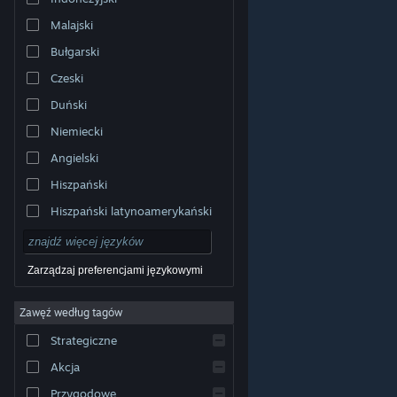
Malajski
Bułgarski
Czeski
Duński
Niemiecki
Angielski
Hiszpański
Hiszpański latynoamerykański
Zarządzaj preferencjami językowymi
Zawęź według tagów
© Valve Corporation. Wszelkie prawa zastrzeżone.
Wszystkie znaki handlowe są własnością ich prawnych
Strategiczne
właścicieli w Stanach Zjednoczonych i innych krajach.
Polityka prywatności
|
Informacje prawne
|
Ułatwienia
dostępu
|
Umowa użytkownika Steam
|
Zwrot
Akcja
pieniędzy
|
Ciasteczka
Przygodowe