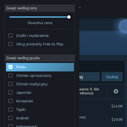
Zaloguj się
Zawęź według ceny
Dowolna cena
Sklep
Zniżki i wydarzenia
Społeczność
Ukryj produkty Free to Play
Producent: Klei Entertainment
Informacje
Zawęź według języka
Sortuj według:
Trafność
Polski
Wsparcie
Chiński uproszczony
Szukaj
Chiński tradycyjny
Zmień język
Liczba wyników pasujących do twojego wyszukiwania: 6. Nie
Japoński
uwzględniono 74 tytułów na podstawie twoich preferencji.
Pobierz aplikację mobilną Steam
Koreański
Don't Starve Together
$14.99
Tajski
Wersja przeglądarkowa
Mark of the Ninja: Remastered
Arabski
$19.99
Indonezyjski