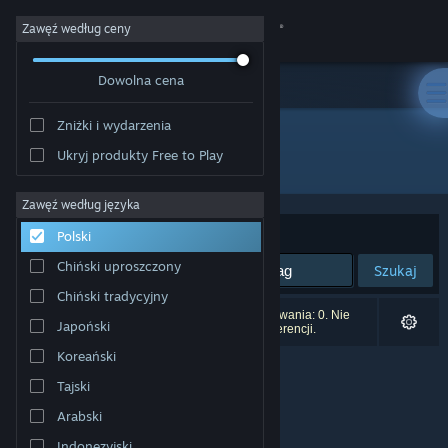
Zaloguj się
Zawęź według ceny
Dowolna cena
Sklep
Zniżki i wydarzenia
Społeczność
Ukryj produkty Free to Play
Producent: Joseph Caero
Informacje
Zawęź według języka
Sortuj według:
Trafność
Polski
Wsparcie
Chiński uproszczony
Szukaj
Chiński tradycyjny
Zmień język
Liczba wyników pasujących do twojego wyszukiwania: 0. Nie
Japoński
uwzględniono 1 tytułu na podstawie twoich preferencji.
Pobierz aplikację mobilną Steam
Koreański
Tajski
Wersja przeglądarkowa
Arabski
Indonezyjski