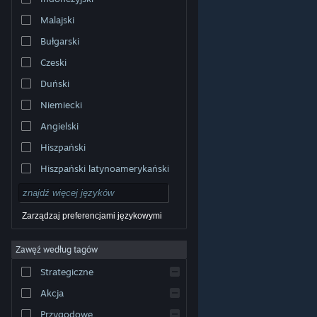
Malajski
Bułgarski
Czeski
Duński
Niemiecki
Angielski
Hiszpański
Hiszpański latynoamerykański
Zarządzaj preferencjami językowymi
Zawęź według tagów
© Valve Corporation. Wszelkie prawa zastrzeżone.
Wszystkie znaki handlowe są własnością ich prawnych
Strategiczne
właścicieli w Stanach Zjednoczonych i innych krajach.
Polityka prywatności
|
Informacje prawne
|
Ułatwienia
dostępu
|
Umowa użytkownika Steam
|
Zwrot
Akcja
pieniędzy
|
Ciasteczka
Przygodowe