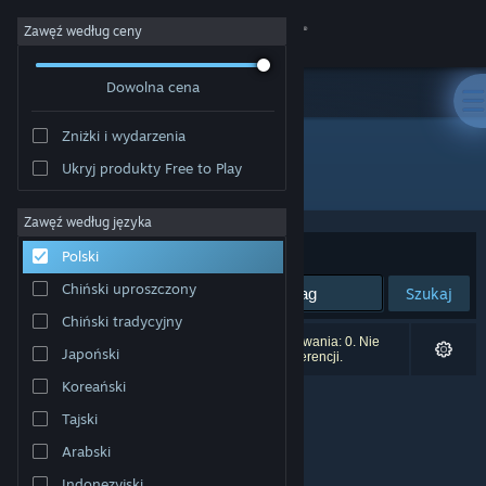
Zaloguj się
Zawęź według ceny
Dowolna cena
Sklep
Zniżki i wydarzenia
Społeczność
Ukryj produkty Free to Play
Producent: Joseph Caero
Informacje
Zawęź według języka
Sortuj według:
Trafność
Polski
Wsparcie
Chiński uproszczony
Szukaj
Chiński tradycyjny
Zmień język
Liczba wyników pasujących do twojego wyszukiwania: 0. Nie
Japoński
uwzględniono 1 tytułu na podstawie twoich preferencji.
Pobierz aplikację mobilną Steam
Koreański
Tajski
Wersja przeglądarkowa
Arabski
Indonezyjski