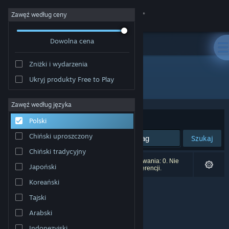
Zaloguj się
Zawęź według ceny
Dowolna cena
Sklep
Zniżki i wydarzenia
Społeczność
Ukryj produkty Free to Play
Producent: Jason Bond
Informacje
Zawęź według języka
Sortuj według:
Trafność
Polski
Wsparcie
Chiński uproszczony
Szukaj
Chiński tradycyjny
Zmień język
Liczba wyników pasujących do twojego wyszukiwania: 0. Nie
Japoński
uwzględniono 1 tytułu na podstawie twoich preferencji.
Pobierz aplikację mobilną Steam
Koreański
Tajski
Wersja przeglądarkowa
Arabski
Indonezyjski