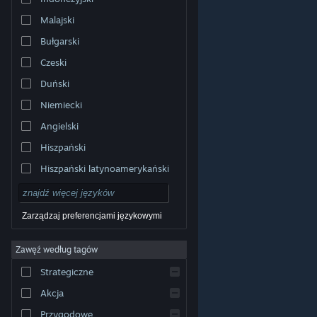
Malajski
Bułgarski
Czeski
Duński
Niemiecki
Angielski
Hiszpański
Hiszpański latynoamerykański
Zarządzaj preferencjami językowymi
Zawęź według tagów
© Valve Corporation. Wszelkie prawa zastrzeżone.
Wszystkie znaki handlowe są własnością ich prawnych
Strategiczne
właścicieli w Stanach Zjednoczonych i innych krajach.
Polityka prywatności
|
Informacje prawne
|
Ułatwienia
dostępu
|
Umowa użytkownika Steam
|
Zwrot
Akcja
pieniędzy
|
Ciasteczka
Przygodowe