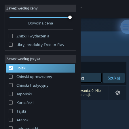
Zaloguj się
Zawęź według ceny
Dowolna cena
Sklep
Zniżki i wydarzenia
Społeczność
Ukryj produkty Free to Play
Producent: Immersive Fusion LLC
Informacje
Zawęź według języka
Sortuj według:
Trafność
Polski
Wsparcie
Chiński uproszczony
Szukaj
Chiński tradycyjny
Zmień język
Liczba wyników pasujących do twojego wyszukiwania: 0. Nie
Japoński
uwzględniono 1 tytułu na podstawie twoich preferencji.
Pobierz aplikację mobilną Steam
Koreański
Tajski
Wersja przeglądarkowa
Arabski
Indonezyjski