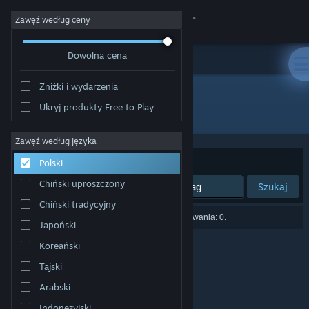
Zaloguj się
Zawęź według ceny
Dowolna cena
Sklep
Zniżki i wydarzenia
Społeczność
Ukryj produkty Free to Play
Producent: IceFury
Informacje
Zawęź według języka
Sortuj według:
Trafność
Polski
Wsparcie
Chiński uproszczony
Szukaj
Chiński tradycyjny
Zmień język
Liczba wyników pasujących do twojego wyszukiwania: 0.
Japoński
Pobierz aplikację mobilną Steam
Koreański
Tajski
Wersja przeglądarkowa
Arabski
Indonezyjski