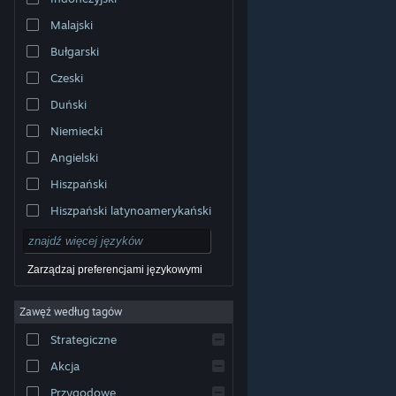
Malajski
Bułgarski
Czeski
Duński
Niemiecki
Angielski
Hiszpański
Hiszpański latynoamerykański
Zarządzaj preferencjami językowymi
Zawęź według tagów
© Valve Corporation. Wszelkie prawa zastrzeżone.
Wszystkie znaki handlowe są własnością ich prawnych
Strategiczne
właścicieli w Stanach Zjednoczonych i innych krajach.
Polityka prywatności
|
Informacje prawne
|
Ułatwienia
dostępu
|
Umowa użytkownika Steam
|
Zwrot
Akcja
pieniędzy
|
Ciasteczka
Przygodowe