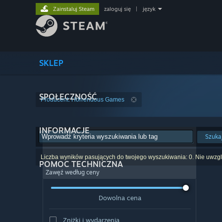
Zainstaluj Steam
zaloguj się
|
język
SKLEP
SPOŁECZNOŚĆ
Producent: Horrendous Games
INFORMACJE
Szuka
Liczba wyników pasujących do twojego wyszukiwania: 0. Nie uwzglę
POMOC TECHNICZNA
Zawęź według ceny
Dowolna cena
Zniżki i wydarzenia