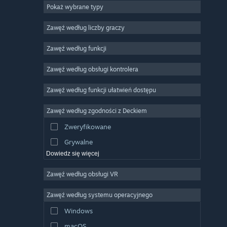
Pokaż wybrane typy
MMO
Niezależne
Zawęź według liczby graczy
Wczesny dostęp
Zawęź według funkcji
Rekreacyjne
Zawęź według obsługi kontrolera
Symulatory
Wyścigowe
Zawęź według funkcji ułatwień dostępu
Sportowe
Zawęź według zgodności z Deckiem
Obróbka filmów
Zweryfikowane
Obróbka zdjęć
Grywalne
Dowiedz się więcej
Zawęź według obsługi VR
Zawęź według systemu operacyjnego
Windows
macOS