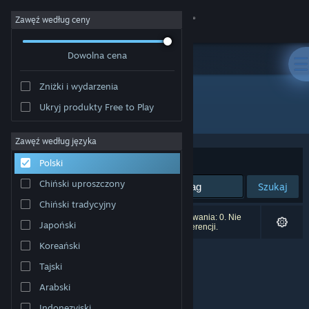
Zaloguj się
Zawęź według ceny
Dowolna cena
Sklep
Zniżki i wydarzenia
Społeczność
Ukryj produkty Free to Play
Producent: Grip Top Games
Informacje
Zawęź według języka
Sortuj według:
Trafność
Polski
Wsparcie
Chiński uproszczony
Szukaj
Chiński tradycyjny
Zmień język
Liczba wyników pasujących do twojego wyszukiwania: 0. Nie
Japoński
uwzględniono 1 tytułu na podstawie twoich preferencji.
Pobierz aplikację mobilną Steam
Koreański
Tajski
Wersja przeglądarkowa
Arabski
Indonezyjski