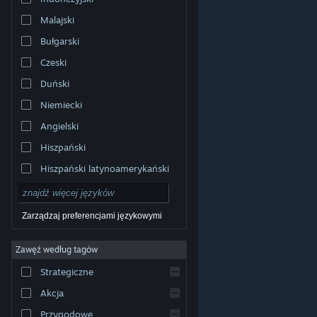
Malajski
Bułgarski
Czeski
Duński
Niemiecki
Angielski
Hiszpański
Hiszpański latynoamerykański
Zarządzaj preferencjami językowymi
Zawęź według tagów
© Valve Corporation. Wszelkie prawa zastrzeżone.
Wszystkie znaki handlowe są własnością ich prawnych
Strategiczne
właścicieli w Stanach Zjednoczonych i innych krajach.
Polityka prywatności
|
Informacje prawne
|
Ułatwienia
dostępu
|
Umowa użytkownika Steam
|
Zwrot
Akcja
pieniędzy
|
Ciasteczka
Przygodowe