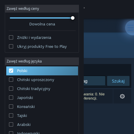
Zaloguj się
Zawęź według ceny
Dowolna cena
Sklep
Zniżki i wydarzenia
Społeczność
Ukryj produkty Free to Play
Producent: Google Inc.
Informacje
Zawęź według języka
Sortuj według:
Trafność
Polski
Wsparcie
Chiński uproszczony
Szukaj
Chiński tradycyjny
Zmień język
Liczba wyników pasujących do twojego wyszukiwania: 0. Nie
Japoński
uwzględniono 9 tytułów na podstawie twoich preferencji.
Pobierz aplikację mobilną Steam
Koreański
Tajski
Wersja przeglądarkowa
Arabski
Indonezyjski