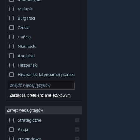
Malajski
Bułgarski
Czeski
Duński
Niemiecki
Angielski
Hiszpański
Hiszpański latynoamerykański
Zarządzaj preferencjami językowymi
Zawęź według tagów
© Valve Corporation. Wszelkie prawa zastrzeżone.
Wszystkie znaki handlowe są własnością ich prawnych
Strategiczne
właścicieli w Stanach Zjednoczonych i innych krajach.
Polityka prywatności
|
Informacje prawne
|
Ułatwienia
dostępu
|
Umowa użytkownika Steam
|
Zwrot
Akcja
pieniędzy
|
Ciasteczka
Przygodowe