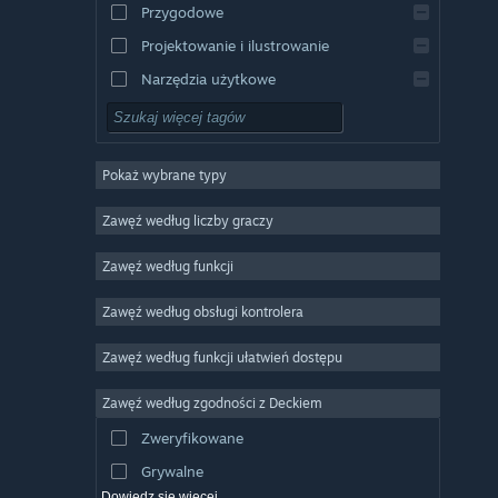
Przygodowe
Projektowanie i ilustrowanie
Narzędzia użytkowe
Free to Play
RPG
Pokaż wybrane typy
MMO
Niezależne
Zawęź według liczby graczy
Wczesny dostęp
Zawęź według funkcji
Rekreacyjne
Zawęź według obsługi kontrolera
Symulatory
Wyścigowe
Zawęź według funkcji ułatwień dostępu
Sportowe
Zawęź według zgodności z Deckiem
Obróbka filmów
Zweryfikowane
Obróbka zdjęć
Grywalne
Dowiedz się więcej