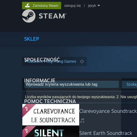
Zainstaluj Steam
zaloguj się
|
język
SKLEP
SPOŁECZNOŚĆ
Producent: Fring Frang Games
INFORMACJE
Szuka
Liczba wyników pasujących do twojego wyszukiwania: 2. Nie uwzglę
POMOC TECHNICZNA
Clarevoyance Soundtrack
Silent Earth Soundtrack