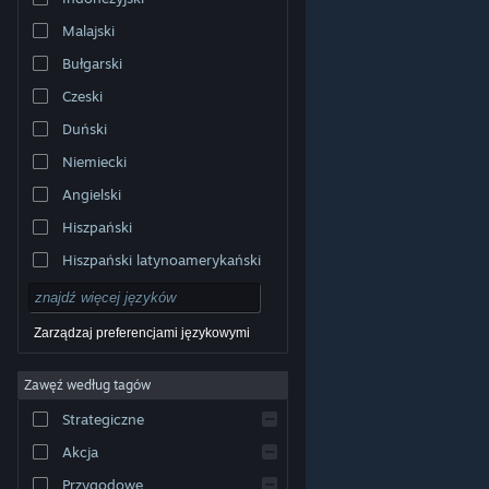
Malajski
Bułgarski
Czeski
Duński
Niemiecki
Angielski
Hiszpański
Hiszpański latynoamerykański
Zarządzaj preferencjami językowymi
Zawęź według tagów
© Valve Corporation. Wszelkie prawa zastrzeżone.
Wszystkie znaki handlowe są własnością ich prawnych
Strategiczne
właścicieli w Stanach Zjednoczonych i innych krajach.
Polityka prywatności
|
Informacje prawne
|
Ułatwienia
dostępu
|
Umowa użytkownika Steam
|
Zwrot
Akcja
pieniędzy
|
Ciasteczka
Przygodowe