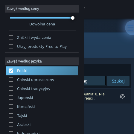
Zaloguj się
Zawęź według ceny
Dowolna cena
Sklep
Zniżki i wydarzenia
Społeczność
Ukryj produkty Free to Play
Producent: Eliser Wiedemann
Informacje
Zawęź według języka
Sortuj według:
Trafność
Polski
Wsparcie
Chiński uproszczony
Szukaj
Chiński tradycyjny
Zmień język
Liczba wyników pasujących do twojego wyszukiwania: 0. Nie
Japoński
uwzględniono 1 tytułu na podstawie twoich preferencji.
Pobierz aplikację mobilną Steam
Koreański
Tajski
Wersja przeglądarkowa
Arabski
Indonezyjski