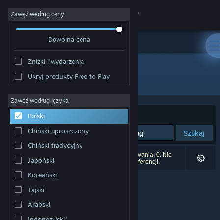
Zaloguj się
Zawęź według ceny
Dowolna cena
Sklep
Zniżki i wydarzenia
Społeczność
Ukryj produkty Free to Play
Producent: ENTERi
Informacje
Zawęź według języka
Sortuj według:
Trafność
Polski
Wsparcie
Chiński uproszczony
Szukaj
Chiński tradycyjny
Zmień język
Liczba wyników pasujących do twojego wyszukiwania: 0. Nie
Japoński
uwzględniono 3 tytułów na podstawie twoich preferencji.
Pobierz aplikację mobilną Steam
Koreański
Tajski
Wersja przeglądarkowa
Arabski
Indonezyjski