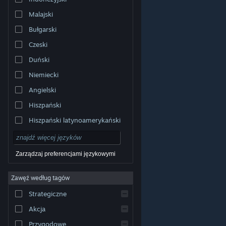
Malajski
Bułgarski
Czeski
Duński
Niemiecki
Angielski
Hiszpański
Hiszpański latynoamerykański
Zarządzaj preferencjami językowymi
Zawęź według tagów
© Valve Corporation. Wszelkie prawa zastrzeżone.
Wszystkie znaki handlowe są własnością ich prawnych
Strategiczne
właścicieli w Stanach Zjednoczonych i innych krajach.
Polityka prywatności
|
Informacje prawne
|
Ułatwienia
dostępu
|
Umowa użytkownika Steam
|
Zwrot
Akcja
pieniędzy
|
Ciasteczka
Przygodowe