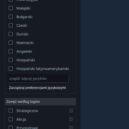
Malajski
Bułgarski
Czeski
Duński
Niemiecki
Angielski
Hiszpański
Hiszpański latynoamerykański
Zarządzaj preferencjami językowymi
Zawęź według tagów
© Valve Corporation. Wszelkie prawa zastrzeżone.
Wszystkie znaki handlowe są własnością ich prawnych
Strategiczne
właścicieli w Stanach Zjednoczonych i innych krajach.
Polityka prywatności
|
Informacje prawne
|
Ułatwienia
dostępu
|
Umowa użytkownika Steam
|
Zwrot
Akcja
pieniędzy
|
Ciasteczka
Przygodowe