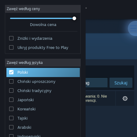
Zaloguj się
Zawęź według ceny
Dowolna cena
Sklep
Zniżki i wydarzenia
Społeczność
Ukryj produkty Free to Play
Producent: Dream Totems LLC
Informacje
Zawęź według języka
Sortuj według:
Trafność
Polski
Wsparcie
Chiński uproszczony
Szukaj
Chiński tradycyjny
Zmień język
Liczba wyników pasujących do twojego wyszukiwania: 0. Nie
Japoński
uwzględniono 1 tytułu na podstawie twoich preferencji.
Pobierz aplikację mobilną Steam
Koreański
Tajski
Wersja przeglądarkowa
Arabski
Indonezyjski